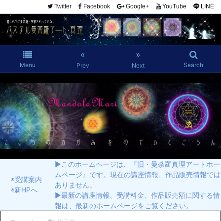
Twitter
Facebook
Google+
YouTube
LINE
«
»
Menu
Search
Prev
Next
▶︎このホームページは、『旧・曼荼羅真理アートホー
ムページ』です。現在の講座情報、作品販売情報では
◉受講案内
ありません。
◉新HPへ
▶︎最新の講座情報、受講料金、作品販売額に関する情
報は、最新のホームページをご覧ください。