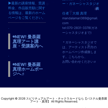
▶︎最新の講座情報、受講
ー・ガネーシャスタジオ
料金、作品販売額に関す
責
る情報は、最新のホーム
任者：大畑 真理
ページをご覧ください。
mandalamari369@gmail.
com
.
tel:070-2831-3378(ガネ
ーシャスタジオまで)
◉NEW! 曼荼羅
真理アート講
＊ガネーシャスタジオで
座・受講案内へ
は、アーティストの方の
ホームページ作成致しま
.
す。こちらから、
お問い合わせください♬
◉NEW! 曼荼羅
真理ホームポー
ジへ♬
Copyright ©
2026
スピリチュアルアート・チャクラカードなら【パステル曼荼羅
アート・真理】
All Rights Reserved.