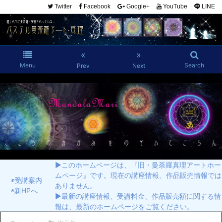
Twitter
Facebook
Google+
YouTube
LINE
«
»
Menu
Search
Prev
Next
▶︎このホームページは、『旧・曼荼羅真理アートホー
ムページ』です。現在の講座情報、作品販売情報では
◉受講案内
ありません。
◉新HPへ
▶︎最新の講座情報、受講料金、作品販売額に関する情
報は、最新のホームページをご覧ください。