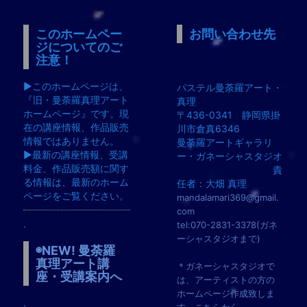
このホームペー
お問い合わせ先
ジについてのご
注意！
▶︎このホームページは、
パステル曼荼羅アート・
『旧・曼荼羅真理アート
真理
ホームページ』です。現
〒436-0341 静岡県掛
在の講座情報、作品販売
川市倉真6346
情報ではありません。
曼荼羅アートギャラリ
▶︎最新の講座情報、受講
ー・ガネーシャスタジオ
料金、作品販売額に関す
責
る情報は、最新のホーム
任者：大畑 真理
ページをご覧ください。
mandalamari369@gmail.
com
.
tel:070-2831-3378(ガネ
ーシャスタジオまで)
◉NEW! 曼荼羅
真理アート講
＊ガネーシャスタジオで
座・受講案内へ
は、アーティストの方の
ホームページ作成致しま
.