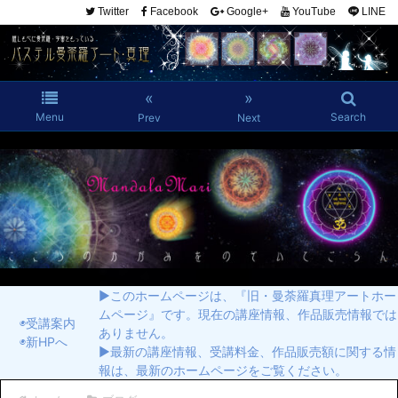
Twitter
Facebook
Google+
YouTube
LINE
«
»
Menu
Search
Prev
Next
▶︎このホームページは、『旧・曼荼羅真理アートホー
ムページ』です。現在の講座情報、作品販売情報では
◉受講案内
ありません。
◉新HPへ
▶︎最新の講座情報、受講料金、作品販売額に関する情
報は、最新のホームページをご覧ください。