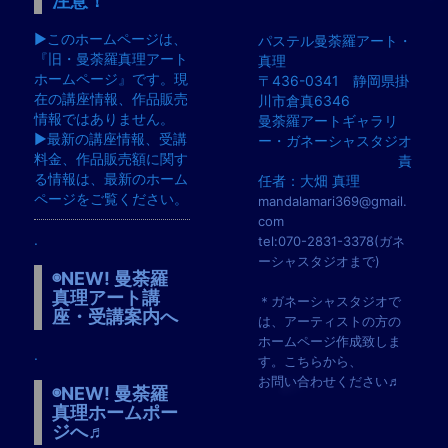
注意！
▶︎このホームページは、
パステル曼荼羅アート・
『旧・曼荼羅真理アート
真理
ホームページ』です。現
〒436-0341 静岡県掛
在の講座情報、作品販売
川市倉真6346
情報ではありません。
曼荼羅アートギャラリ
▶︎最新の講座情報、受講
ー・ガネーシャスタジオ
料金、作品販売額に関す
責
る情報は、最新のホーム
任者：大畑 真理
ページをご覧ください。
mandalamari369@gmail.
com
.
tel:070-2831-3378(ガネ
ーシャスタジオまで)
◉NEW! 曼荼羅
真理アート講
＊ガネーシャスタジオで
座・受講案内へ
は、アーティストの方の
ホームページ作成致しま
.
す。こちらから、
お問い合わせください♬
◉NEW! 曼荼羅
真理ホームポー
ジへ♬