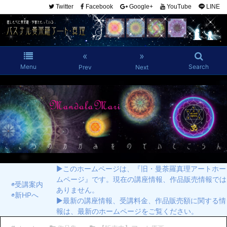
Twitter
Facebook
Google+
YouTube
LINE
«
»
Menu
Search
Prev
Next
▶︎このホームページは、『旧・曼荼羅真理アートホー
ムページ』です。現在の講座情報、作品販売情報では
◉受講案内
ありません。
◉新HPへ
▶︎最新の講座情報、受講料金、作品販売額に関する情
報は、最新のホームページをご覧ください。