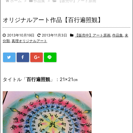
ホーム
>
作品集
>
【販売中】アート原画
オリジナルアート作品【百行遍照観】
2013年10月19日
2013年11月3日
【販売中】アート原画
,
作品集
,
未
分類
,
真理オリジナルアート
タイトル「
百行遍照観
」：21×21㎝