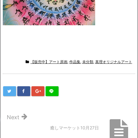
【販売中】アート原画
,
作品集
,
未分類
,
真理オリジナルアート
Next
癒しマーケット10月27日