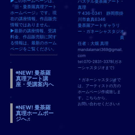
▶︎このホームページは、
パステル曼荼羅アート・
『旧・曼荼羅真理アート
真理
ホームページ』です。現
〒436-0341 静岡県掛
在の講座情報、作品販売
川市倉真6346
情報ではありません。
曼荼羅アートギャラリ
▶︎最新の講座情報、受講
ー・ガネーシャスタジオ
料金、作品販売額に関す
責
る情報は、最新のホーム
任者：大畑 真理
ページをご覧ください。
mandalamari369@gmail.
com
.
tel:070-2831-3378(ガネ
ーシャスタジオまで)
◉NEW! 曼荼羅
真理アート講
＊ガネーシャスタジオで
座・受講案内へ
は、アーティストの方の
ホームページ作成致しま
.
す。こちらから、
お問い合わせください♬
◉NEW! 曼荼羅
真理ホームポー
ジへ♬